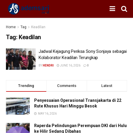
Home
Tag
Keadilan
Tag:
Keadilan
Jadwal Kejagung Periksa Sony Sonjaya sebagai
Kolaborator Keadilan Terungkap
BY
HENDRI
JUNE 16, 2026
0
Trending
Comments
Latest
Penyesuaian Operasional Transjakarta di 22
Rute Khusus Hari Minggu Besok
MAY 16, 2026
Raperda Pelindungan Perempuan DKI dari Hulu
ke Hilir Sedang Dibahas