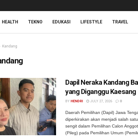
HEALTH
TEKNO
EDUKASI
LIFESTYLE
TRAVEL
Kandang
andang
Dapil Neraka Kandang B
yang Diganggu Kaesang
BY
HENDRI
JULY 27, 2026
0
Daerah Pemilihan (Dapil) Jawa Teng
diperkirakan akan menjadi salah satu
sengit dalam Pemilihan Calon Anggota
(Pileg) pada Pemilihan Umum (Pemil