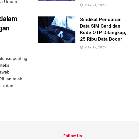
a Umum ...
MAY 21, 2026
 dalam
Sindikat Pencurian
Data SIM Card dan
gan
Kode OTP Ditangkap,
25 Ribu Data Bocor
MAY 12, 2026
u isu penting
nteks
jawab
ILian telah
asi dan
Follow Us