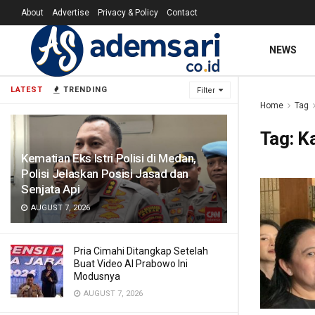
About
Advertise
Privacy & Policy
Contact
NEWS
LATEST
TRENDING
Filter
Home
Tag
Tag:
K
Kematian Eks Istri Polisi di Medan,
Polisi Jelaskan Posisi Jasad dan
Senjata Api
AUGUST 7, 2026
Pria Cimahi Ditangkap Setelah
Buat Video AI Prabowo Ini
Modusnya
AUGUST 7, 2026