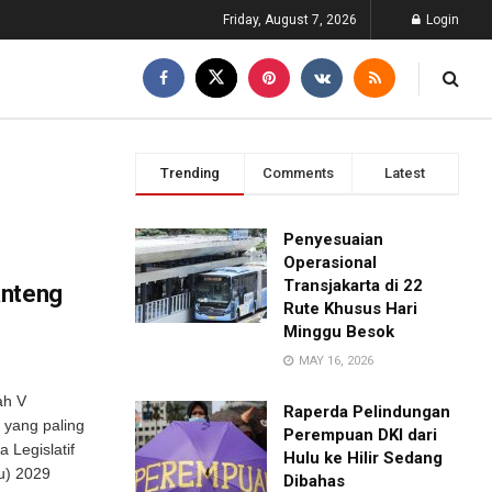
Friday, August 7, 2026
Login
Trending
Comments
Latest
Penyesuaian
Operasional
Transjakarta di 22
anteng
Rute Khusus Hari
Minggu Besok
MAY 16, 2026
ah V
Raperda Pelindungan
 yang paling
Perempuan DKI dari
 Legislatif
Hulu ke Hilir Sedang
u) 2029
Dibahas