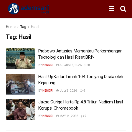
Home
Tag
Hasil
Tag:
Hasil
Prabowo Antusias Memantau Perkembangan
Teknologi dan Hasil Riset BRIN
BY
HENDRI
AUGUST 6, 2026
0
Hasil Uji Kadar Timah 104 Ton yang Disita oleh
Kejagung
BY
HENDRI
JULY 8, 2026
0
Jaksa Curiga Harta Rp 4,8 Triliun Nadiem Hasil
Korupsi Chromebook
BY
HENDRI
MAY 14, 2026
0