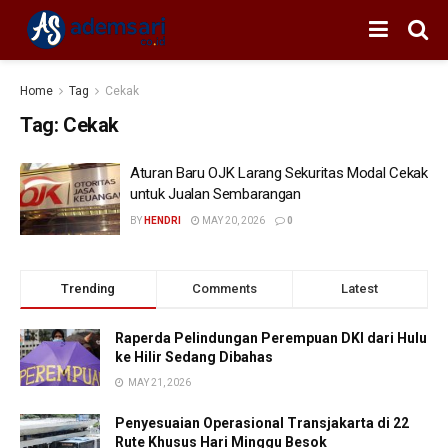
Home
Tag
Cekak
Tag:
Cekak
Aturan Baru OJK Larang Sekuritas Modal Cekak
untuk Jualan Sembarangan
BY
HENDRI
MAY 20, 2026
0
Trending
Comments
Latest
Raperda Pelindungan Perempuan DKI dari Hulu
ke Hilir Sedang Dibahas
MAY 21, 2026
Penyesuaian Operasional Transjakarta di 22
Rute Khusus Hari Minggu Besok