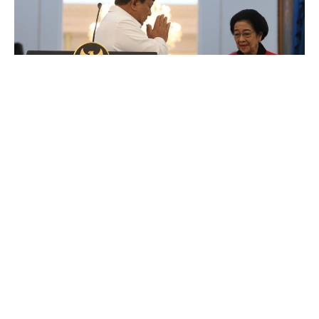
492
SHARES
Anggota Dewan Perwakilan Rakyat (DPR) Aria Bima
baru-baru ini angkat bicara mengenai pernyataan
Presiden Prabowo Subianto terkait posisi Partai
Demokrasi Indonesia Perjuangan (PDIP) yang memilih
untuk tidak bergabung dalam pemerintahan. Bimo,
sapaan akrabnya, menilai langkah tersebut sebagai
salah satu bentuk kritik yang dapat berfungsi sebagai
“check and balances” bagi pemerintahan yang ada.