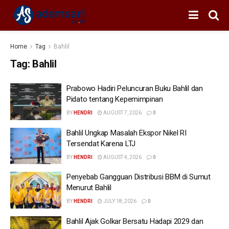
Home
Tag
Bahlil
Tag:
Bahlil
Prabowo Hadiri Peluncuran Buku Bahlil dan
Pidato tentang Kepemimpinan
BY
HENDRI
AUGUST 7, 2026
0
Bahlil Ungkap Masalah Ekspor Nikel RI
Tersendat Karena LTJ
BY
HENDRI
AUGUST 4, 2026
0
Penyebab Gangguan Distribusi BBM di Sumut
Menurut Bahlil
BY
HENDRI
JULY 18, 2026
0
Bahlil Ajak Golkar Bersatu Hadapi 2029 dan