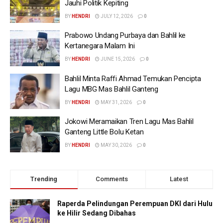
Jauhi Politik Kepiting
BY
HENDRI
JULY 12, 2026
0
Prabowo Undang Purbaya dan Bahlil ke
Kertanegara Malam Ini
BY
HENDRI
JUNE 15, 2026
0
Bahlil Minta Raffi Ahmad Temukan Pencipta
Lagu MBG Mas Bahlil Ganteng
BY
HENDRI
MAY 31, 2026
0
Jokowi Meramaikan Tren Lagu Mas Bahlil
Ganteng Little Bolu Ketan
BY
HENDRI
MAY 30, 2026
0
Trending
Comments
Latest
Raperda Pelindungan Perempuan DKI dari Hulu
ke Hilir Sedang Dibahas