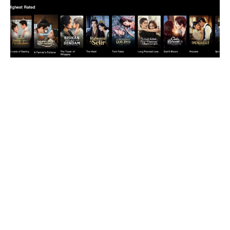
492
SHARES
Kejahatan di sektor keuangan semakin beragam dan
canggih dalam modus operasinya. Pelaku kejahatan
tidak segan-segan menggunakan berbagai cara untuk
menipu korban dan menguras rekening mereka,
membuat masyarakat harus lebih waspada terhadap
ancaman penipuan digital yang terus berkembang.