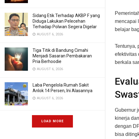
Pemerintah
Sidang Etik Terhadap AKBP F yang
Diduga Lakukan Pelecehan
mencapai l
Terhadap Polwan Segera Digelar
belajar ba
AUGUST 6, 2026
Tentunya, 
Tiga Titik di Bandung Cimahi
efektivita
Menjadi Sasaran Pembakaran
Pria Berhoodie
berkala sa
AUGUST 6, 2026
Eval
Laba Pengelola Rumah Sakit
Anlok 14 Persen, Ini Alasannya
Swas
AUGUST 6, 2026
Gubernur j
kinerja da
LOAD MORE
dengan DP
bisa ditin