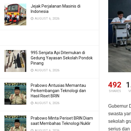
Jejak Perjalanan Masinis di
Indonesia
AUGUST 6, 2026
995 Senjata Api Ditemukan di
Gedung Yayasan Sekolah Pondok
Pinang
AUGUST 6, 2026
492
1
Prabowo Antusias Memantau
Perkembangan Teknologi dan
SHARES
V
Hasil Riset BRIN
AUGUST 6, 2026
Gubernur 
swasta yan
Prabowo Minta Periset BRIN Diam
sekolah gr
saat Membahas Teknologi Nuklir
serius dan
AUGUST 6, 2026