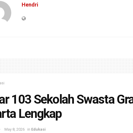
Hendri
asi
ar 103 Sekolah Swasta Grat
rta Lengkap
May 8, 2026
in
Edukasi