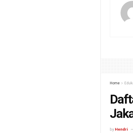
Home
Eduk
Daft
Jaka
by
Hendri