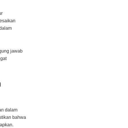
ur
esaikan
 dalam
ggung jawab
gat
n
kan dalam
stikan bahwa
tapkan.