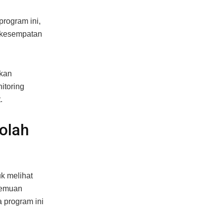
rogram ini,
n kesempatan
akan
itoring
.
olah
k melihat
rtemuan
 program ini