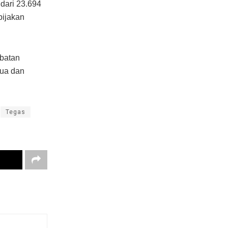
 dari 23.694
bijakan
ibatan
tua dan
Tegas