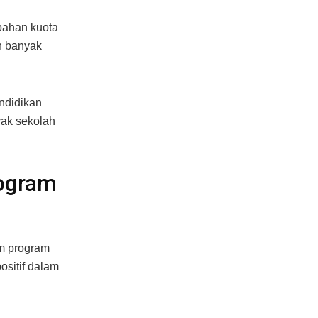
bahan kuota
ih banyak
ndidikan
yak sekolah
rogram
am program
ositif dalam