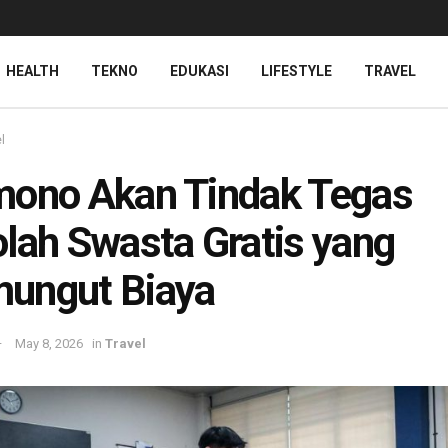
HEALTH
TEKNO
EDUKASI
LIFESTYLE
TRAVEL
l
mono Akan Tindak Tegas
lah Swasta Gratis yang
ungut Biaya
May 8, 2026
in
Travel