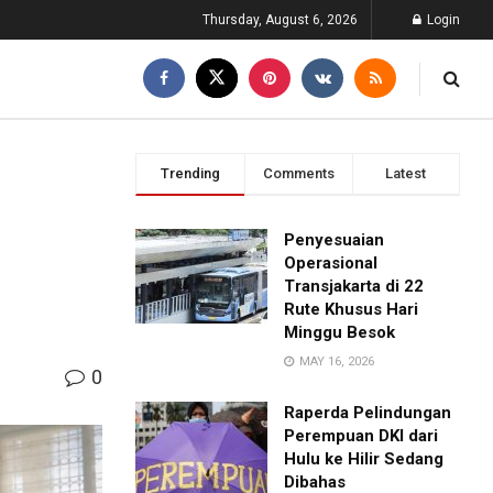
Thursday, August 6, 2026
Login
Trending
Comments
Latest
Penyesuaian
Operasional
Transjakarta di 22
Rute Khusus Hari
Minggu Besok
MAY 16, 2026
0
Raperda Pelindungan
Perempuan DKI dari
Hulu ke Hilir Sedang
Dibahas