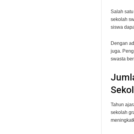
Salah satu
sekolah sw
siswa dapa
Dengan ada
juga. Peng
swasta berp
Juml
Sekol
Tahun ajar
sekolah gra
meningkatk