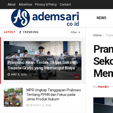
About
Advertise
Privacy & Policy
Contact
NEWS
LATEST
TRENDING
Filter
Home
Trave
Pra
Seko
Pramono Akan Tindak Tegas Sekolah
Swasta Gratis yang Memungut Biaya
Mem
MAY 8, 2026
by
Hendri
MPR Ungkap Tanggapan Prabowo
Tentang PPHN dan Fokus pada
Jenis Produk Hukum
AUGUST 6, 2026