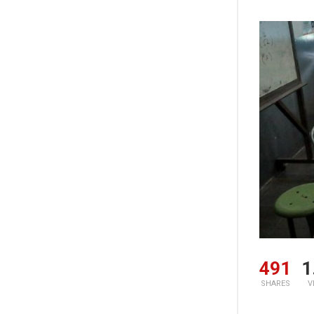
491
1
SHARES
V