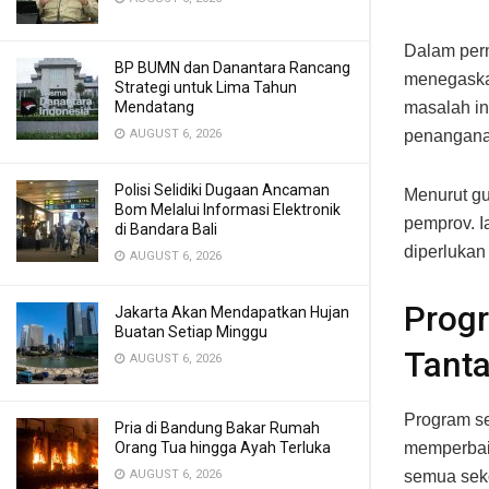
Dalam per
BP BUMN dan Danantara Rancang
menegaska
Strategi untuk Lima Tahun
Mendatang
masalah in
AUGUST 6, 2026
penanganan
Polisi Selidiki Dugaan Ancaman
Menurut gu
Bom Melalui Informasi Elektronik
pemprov. 
di Bandara Bali
diperlukan
AUGUST 6, 2026
Progr
Jakarta Akan Mendapatkan Hujan
Buatan Setiap Minggu
Tant
AUGUST 6, 2026
Program se
Pria di Bandung Bakar Rumah
Orang Tua hingga Ayah Terluka
memperbai
AUGUST 6, 2026
semua seko