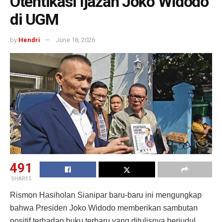
Otentikasi Ijazah Joko Widodo
di UGM
by
Hendri
June 18, 2026
491
SHARES
Rismon Hasiholan Sianipar baru-baru ini mengungkap
bahwa Presiden Joko Widodo memberikan sambutan
positif terhadap buku terbaru yang ditulisnya berjudul