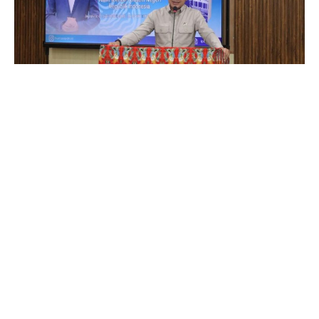
491
SHARES
Wakil Menteri Dalam Negeri Bima Arya Sugiarto
memberikan pembekalan kepada praja IPDN Papua
dalam acara Bedah Buku Babad Alas di Kampus Institut
Pemerintahan Dalam Negeri (IPDN) Papua, Jayapura.
Dalam kesempatan itu, Bima menekankan pentingnya
pemahaman akan tiga fondasi utama bagi setiap calon
pemimpin daerah maupun birokrat yang berkaitan
dengan ideologi, strategi, dan taktik.