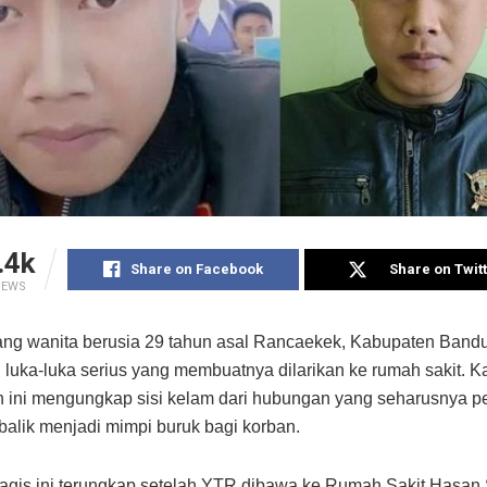
.4k
Share on Facebook
Share on Twit
IEWS
ng wanita berusia 29 tahun asal Rancaekek, Kabupaten Band
luka-luka serius yang membuatnya dilarikan ke rumah sakit. K
 ini mengungkap sisi kelam dari hubungan yang seharusnya pe
alik menjadi mimpi buruk bagi korban.
ragis ini terungkap setelah YTR dibawa ke Rumah Sakit Hasan 