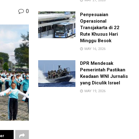
MAY 21, 2026
0
Penyesuaian
Operasional
Transjakarta di 22
Rute Khusus Hari
Minggu Besok
MAY 16, 2026
DPR Mendesak
Pemerintah Pastikan
Keadaan WNI Jurnalis
yang Diculik Israel
MAY 19, 2026
ter