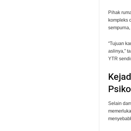
Pihak ruma
kompleks d
sempurna,
“Tujuan k
aslinya,” 
YTR sendi
Keja
Psiko
Selain dam
memerlukan
menyebabka