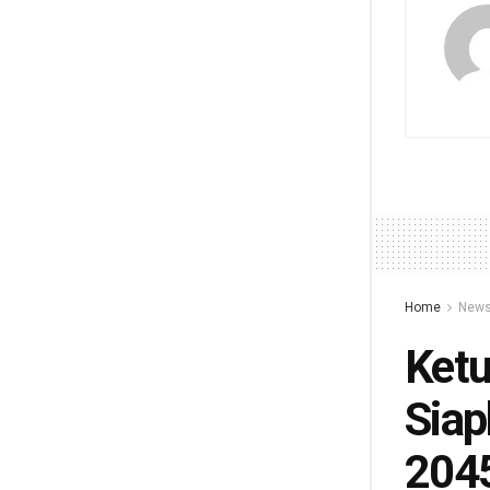
Home
New
Ketu
Siap
204