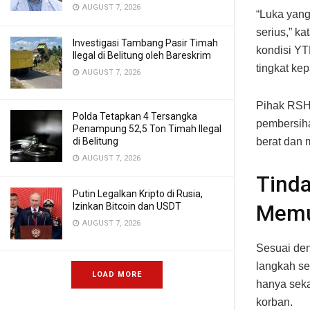
AUGUST 7, 2026
“Luka yang
serius,” k
Investigasi Tambang Pasir Timah
kondisi YT
Ilegal di Belitung oleh Bareskrim
tingkat ke
AUGUST 7, 2026
Pihak RSH
Polda Tetapkan 4 Tersangka
pembersiha
Penampung 52,5 Ton Timah Ilegal
di Belitung
berat dan
AUGUST 7, 2026
Tinda
Putin Legalkan Kripto di Rusia,
Izinkan Bitcoin dan USDT
Memu
AUGUST 7, 2026
Sesuai den
langkah se
LOAD MORE
hanya seka
korban.