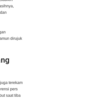
asihnya,
 dan
gan
amun dirujuk
ang
 juga terekam
rensi pers
ut saat tiba