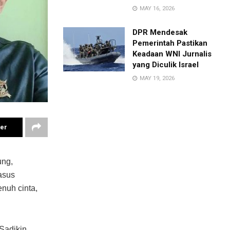
MAY 16, 2026
DPR Mendesak
Pemerintah Pastikan
Keadaan WNI Jurnalis
yang Diculik Israel
MAY 19, 2026
ter
ung,
asus
nuh cinta,
Sadikin