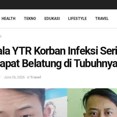
HEALTH
TEKNO
EDUKASI
LIFESTYLE
TRAVEL
l
la YTR Korban Infeksi Seri
apat Belatung di Tubuhny
June 26, 2026
in
Travel