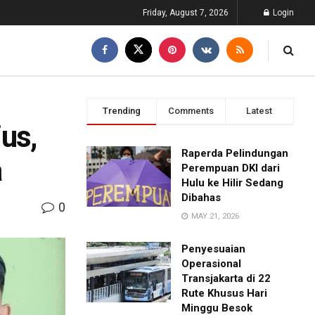
Friday, August 7, 2026
Login
Trending
Comments
Latest
us,
Raperda Pelindungan
a
Perempuan DKI dari
Hulu ke Hilir Sedang
Dibahas
0
MAY 21, 2026
Penyesuaian
Operasional
Transjakarta di 22
Rute Khusus Hari
Minggu Besok