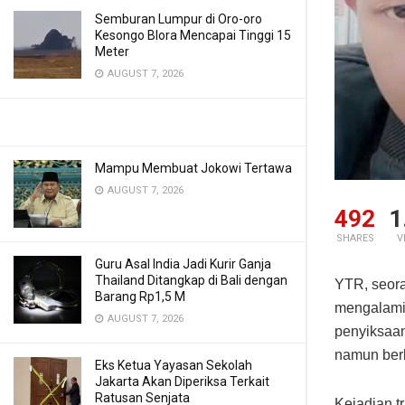
Semburan Lumpur di Oro-oro
Kesongo Blora Mencapai Tinggi 15
Meter
AUGUST 7, 2026
Mampu Membuat Jokowi Tertawa
AUGUST 7, 2026
492
1
SHARES
V
Guru Asal India Jadi Kurir Ganja
Thailand Ditangkap di Bali dengan
YTR, seora
Barang Rp1,5 M
mengalami 
AUGUST 7, 2026
penyiksaan
namun berb
Eks Ketua Yayasan Sekolah
Jakarta Akan Diperiksa Terkait
Ratusan Senjata
Kejadian t