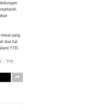
n dukungan
nyeluruh.
pkan
 moral yang
ah dua hal
ialami YTR.
a
YTR