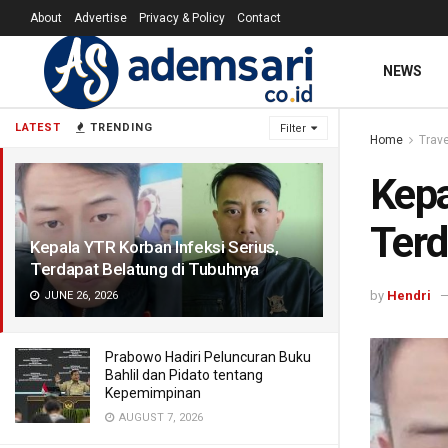
About
Advertise
Privacy & Policy
Contact
NEWS
LATEST
TRENDING
Filter
Home
Trave
Kepa
Terd
Kepala YTR Korban Infeksi Serius,
Terdapat Belatung di Tubuhnya
by
Hendri
JUNE 26, 2026
Prabowo Hadiri Peluncuran Buku
Bahlil dan Pidato tentang
Kepemimpinan
AUGUST 7, 2026