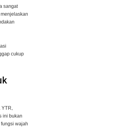
la sangat
t menjelaskan
andakan
asi
nggap cukup
uk
a YTR,
 ini bukan
 fungsi wajah