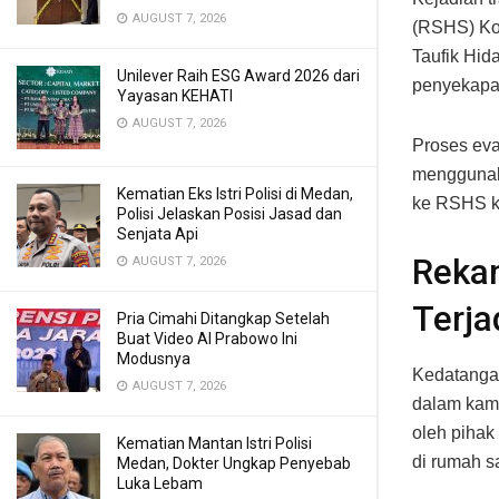
AUGUST 7, 2026
(RSHS) Kot
Taufik Hid
Unilever Raih ESG Award 2026 dari
penyekapan
Yayasan KEHATI
AUGUST 7, 2026
Proses ev
menggunak
Kematian Eks Istri Polisi di Medan,
ke RSHS ka
Polisi Jelaskan Posisi Jasad dan
Senjata Api
Reka
AUGUST 7, 2026
Terja
Pria Cimahi Ditangkap Setelah
Buat Video AI Prabowo Ini
Modusnya
Kedatangan
AUGUST 7, 2026
dalam kame
oleh pihak
Kematian Mantan Istri Polisi
di rumah sa
Medan, Dokter Ungkap Penyebab
Luka Lebam