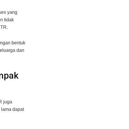
ses yang
n tidak
YTR.
engan bentuk
keluarga dan
mpak
R juga
 lama dapat