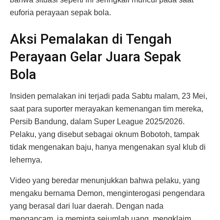
euforia perayaan sepak bola.
Aksi Pemalakan di Tengah
Perayaan Gelar Juara Sepak
Bola
Insiden pemalakan ini terjadi pada Sabtu malam, 23 Mei,
saat para suporter merayakan kemenangan tim mereka,
Persib Bandung, dalam Super League 2025/2026.
Pelaku, yang disebut sebagai oknum Bobotoh, tampak
tidak mengenakan baju, hanya mengenakan syal klub di
lehernya.
Video yang beredar menunjukkan bahwa pelaku, yang
mengaku bernama Demon, menginterogasi pengendara
yang berasal dari luar daerah. Dengan nada
mengancam, ia meminta sejumlah uang, mengklaim