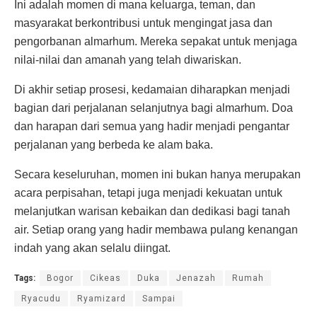
Ini adalah momen di mana keluarga, teman, dan
masyarakat berkontribusi untuk mengingat jasa dan
pengorbanan almarhum. Mereka sepakat untuk menjaga
nilai-nilai dan amanah yang telah diwariskan.
Di akhir setiap prosesi, kedamaian diharapkan menjadi
bagian dari perjalanan selanjutnya bagi almarhum. Doa
dan harapan dari semua yang hadir menjadi pengantar
perjalanan yang berbeda ke alam baka.
Secara keseluruhan, momen ini bukan hanya merupakan
acara perpisahan, tetapi juga menjadi kekuatan untuk
melanjutkan warisan kebaikan dan dedikasi bagi tanah
air. Setiap orang yang hadir membawa pulang kenangan
indah yang akan selalu diingat.
Tags:
Bogor
Cikeas
Duka
Jenazah
Rumah
Ryacudu
Ryamizard
Sampai