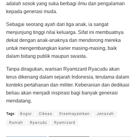
adalah sosok yang suka berbagi ilmu dan pengalaman
kepada generasi muda.
Sebagai seorang ayah dari tiga anak, ia sangat
menjunjung tinggi nilai keluarga. Sifat ini membuatnya
dekat dengan anak-anaknya dan mendorong mereka
untuk mengembangkan karier masing-masing, baik
dalam bidang publik maupun swasta.
Tanpa diragukan, warisan Ryamizard Ryacudu akan
terus dikenang dalam sejarah Indonesia, terutama dalam
konteks pertahanan dan militer. Keberanian dan dedikasi
beliau akan menjadi inspirasi bagi banyak generasi
mendatang.
Tags:
Bogor
Cikeas
Disemayamkan
Jenazah
Rumah
Ryacudu
Ryamizard