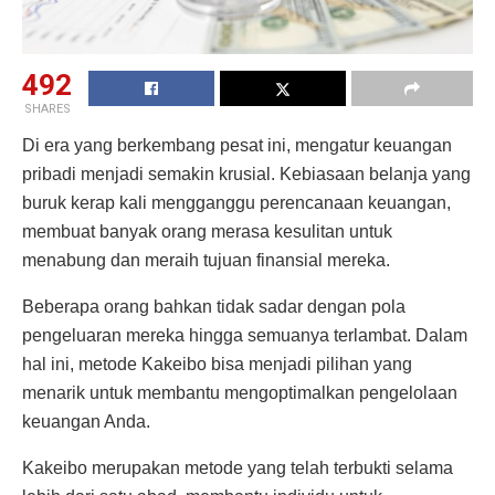
492
SHARES
Di era yang berkembang pesat ini, mengatur keuangan
pribadi menjadi semakin krusial. Kebiasaan belanja yang
buruk kerap kali mengganggu perencanaan keuangan,
membuat banyak orang merasa kesulitan untuk
menabung dan meraih tujuan finansial mereka.
Beberapa orang bahkan tidak sadar dengan pola
pengeluaran mereka hingga semuanya terlambat. Dalam
hal ini, metode Kakeibo bisa menjadi pilihan yang
menarik untuk membantu mengoptimalkan pengelolaan
keuangan Anda.
Kakeibo merupakan metode yang telah terbukti selama