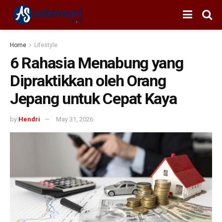
Home
Lifestyle
6 Rahasia Menabung yang
Dipraktikkan oleh Orang
Jepang untuk Cepat Kaya
by
Hendri
May 31, 2026