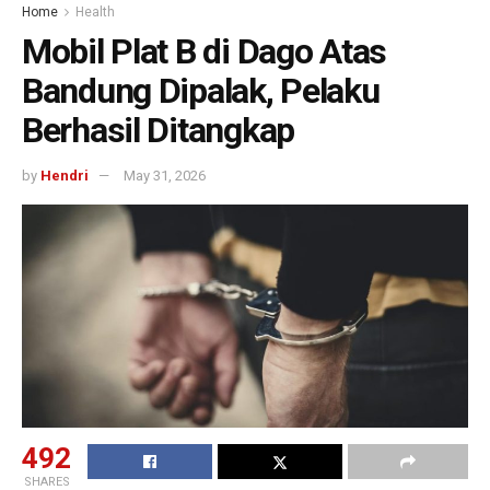
Home
Health
Mobil Plat B di Dago Atas
Bandung Dipalak, Pelaku
Berhasil Ditangkap
by
Hendri
May 31, 2026
492
SHARES