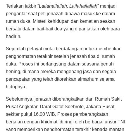
Teriakan takbir “
Lailahailallah, Lailahailallah
” menjadi
pengantar saat peti jenazah dibawa masuk ke dalam
rumah duka. Misteri kehidupan dan kematian seakan
bersatu dalam bait-bait doa yang dipanjatkan oleh para
hadirin.
Sejumlah pelayat mulai berdatangan untuk memberikan
penghormatan terakhir setelah jenazah tiba di rumah
duka. Proses ini berlangsung dalam suasana penuh
hening, di mana mereka mengenang jasa dan segala
pencapaian yang telah ditorehkan almarhum selama
hidupnya.
Sebelumnya, jenazah diberangkatkan dari Rumah Sakit
Pusat Angkatan Darat Gatot Soebroto, Jakarta Pusat,
sekitar pukul 16.00 WIB. Proses pemberangkatan
berjalan dengan khidmat, diiringi oleh berbagai unsur TNI
yang memberikan penghormatan terakhir kepada mantan