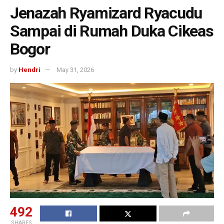
Jenazah Ryamizard Ryacudu
Sampai di Rumah Duka Cikeas
Bogor
by
Hendri
May 31, 2026
492
SHARES