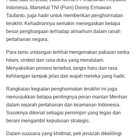
Indonesia, Marsekal TNI (Purn) Donny Ermawan
Taufanto, juga hadir untuk memberikan penghormatan
terakhir. Kehadirannya semakin menegaskan betapa
besar penghargaan terhadap almarhum dalam ranah
pertahanan negara.
Para tamu undangan terlihat mengenakan pakaian serba
hitam, simbol dari rasa duka yang mendalam.
Menyaksikan prosesi tersebut, tangis haru dan rasa
kehilangan tampak jelas dari wajah mereka yang hadir.
Rangkaian kegiatan penghormatan terakhir ini juga
menunjukkan betapa pentingnya peran mantan Menhan
dalam sejarah pertahanan dan keamanan Indonesia.
Sosoknya dikenal sebagai pemimpin yang tegas dan
berani mengambil keputusan strategis.
Dalam suasana yang khidmat, peti jenazah dikelilingi