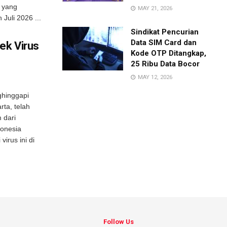
 yang
MAY 21, 2026
Juli 2026 ...
Sindikat Pencurian
Data SIM Card dan
ek Virus
Kode OTP Ditangkap,
25 Ribu Data Bocor
MAY 12, 2026
ghinggapi
ta, telah
 dari
donesia
irus ini di
Follow Us