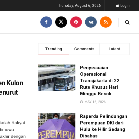
Thursday, August 6, 2026
Login
Trending
Comments
Latest
Penyesuaian
Operasional
Transjakarta di 22
n Kulon
Rute Khusus Hari
enurut
Minggu Besok
MAY 16, 2026
Raperda Pelindungan
olah Rakyat
Perempuan DKI dari
Hulu ke Hilir Sedang
stimewa
Dibahas
 akhir dengan