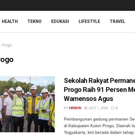
HEALTH
TEKNO
EDUKASI
LIFESTYLE
TRAVEL
Progo
rogo
Sekolah Rakyat Permane
Progo Raih 91 Persen M
Wamensos Agus
BY
HENDRI
JULY 1, 2026
0
Pembangunan gedung permanen Sek
di Kabupaten Kulon Progo, Daerah I
Yogyakarta, kini berada dalam tahap