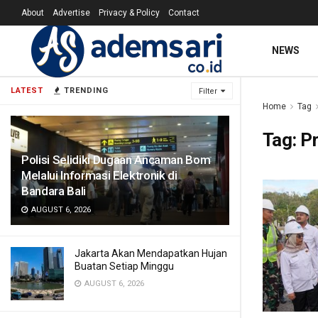
About
Advertise
Privacy & Policy
Contact
NEWS
LATEST
TRENDING
Filter
Home
Tag
Tag:
P
Polisi Selidiki Dugaan Ancaman Bom
Melalui Informasi Elektronik di
Bandara Bali
AUGUST 6, 2026
Jakarta Akan Mendapatkan Hujan
Buatan Setiap Minggu
AUGUST 6, 2026