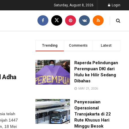
Saturday, August 8, 2026
Login
Trending
Comments
Latest
Raperda Pelindungan
Perempuan DKI dari
Hulu ke Hilir Sedang
l Adha
Dibahas
MAY 21, 2026
Penyesuaian
Operasional
ia telah
Transjakarta di 22
Rute Khusus Hari
ijah 1447
Minggu Besok
in, 18 Mei