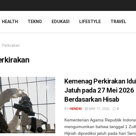
HEALTH
TEKNO
EDUKASI
LIFESTYLE
TRAVEL
Perkirakan
rkirakan
Kemenag Perkirakan Idu
Jatuh pada 27 Mei 2026
Berdasarkan Hisab
BY
HENDRI
MAY 17, 2026
0
Kementerian Agama Republik Indones
mengumumkan bahwa tanggal 1 Zulh
Hijriah diprediksi jatuh pada hari Sen