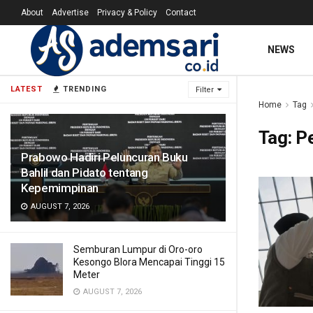
About
Advertise
Privacy & Policy
Contact
NEWS
LATEST
TRENDING
Filter
Home
Tag
Tag:
Pe
Prabowo Hadiri Peluncuran Buku
Bahlil dan Pidato tentang
Kepemimpinan
AUGUST 7, 2026
Semburan Lumpur di Oro-oro
Kesongo Blora Mencapai Tinggi 15
Meter
AUGUST 7, 2026