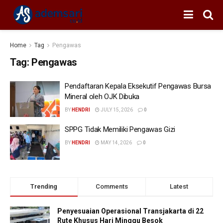
Home
Tag
Pengawas
Tag:
Pengawas
Pendaftaran Kepala Eksekutif Pengawas Bursa
Mineral oleh OJK Dibuka
BY
HENDRI
JULY 15, 2026
0
SPPG Tidak Memiliki Pengawas Gizi
BY
HENDRI
MAY 14, 2026
0
Trending
Comments
Latest
Penyesuaian Operasional Transjakarta di 22
Rute Khusus Hari Minggu Besok