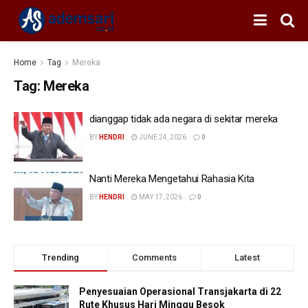
Home
Tag
Mereka
Tag:
Mereka
dianggap tidak ada negara di sekitar mereka
BY
HENDRI
JUNE 24, 2026
0
Nanti Mereka Mengetahui Rahasia Kita
BY
HENDRI
MAY 17, 2026
0
Trending
Comments
Latest
Penyesuaian Operasional Transjakarta di 22
Rute Khusus Hari Minggu Besok