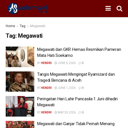
Home
Tag
Megawati
Tag:
Megawati
Megawati dan GKR Hemas Resmikan Pameran
Mata Hati Soekarno
BY
HENDRI
JUNE 6, 2026
0
Tangis Megawati Mengingat Ryamizard dan
Tragedi Bencana di Aceh
BY
HENDRI
JUNE 1, 2026
0
Peringatan Hari Lahir Pancasila 1 Juni dihadiri
Megawati
BY
HENDRI
MAY 30, 2026
0
Megawati dan Ganjar Tidak Pernah Menang