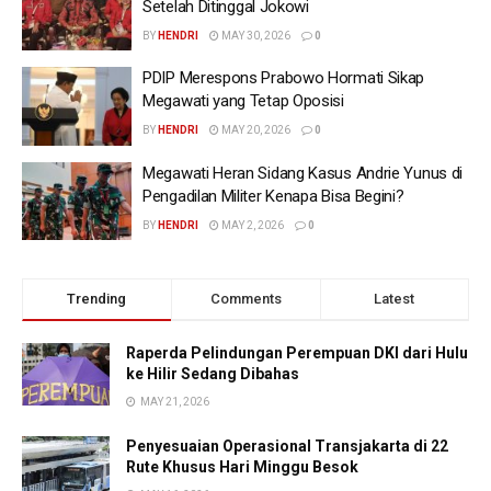
Setelah Ditinggal Jokowi
BY
HENDRI
MAY 30, 2026
0
PDIP Merespons Prabowo Hormati Sikap
Megawati yang Tetap Oposisi
BY
HENDRI
MAY 20, 2026
0
Megawati Heran Sidang Kasus Andrie Yunus di
Pengadilan Militer Kenapa Bisa Begini?
BY
HENDRI
MAY 2, 2026
0
Trending
Comments
Latest
Raperda Pelindungan Perempuan DKI dari Hulu
ke Hilir Sedang Dibahas
MAY 21, 2026
Penyesuaian Operasional Transjakarta di 22
Rute Khusus Hari Minggu Besok