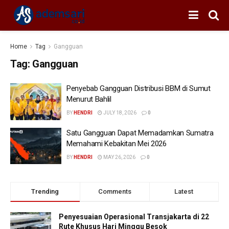
Home
Tag
Gangguan
Tag:
Gangguan
Penyebab Gangguan Distribusi BBM di Sumut
Menurut Bahlil
BY
HENDRI
JULY 18, 2026
0
Satu Gangguan Dapat Memadamkan Sumatra
Memahami Kebakitan Mei 2026
BY
HENDRI
MAY 26, 2026
0
Trending
Comments
Latest
Penyesuaian Operasional Transjakarta di 22
Rute Khusus Hari Minggu Besok