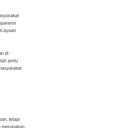
asyarakat
sparansi
ercayaan
n di
tah perlu
masyarakat
an, tetapi
an merupakan