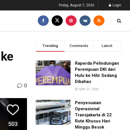
Friday, August 7, 2026
Login
Trending
Comments
Latest
 ke
Raperda Pelindungan
Perempuan DKI dari
Hulu ke Hilir Sedang
Dibahas
0
MAY 21, 2026
Penyesuaian
Operasional
Transjakarta di 22
Rute Khusus Hari
Minggu Besok