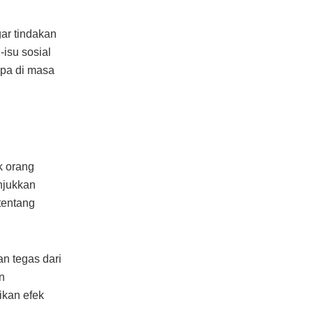
ar tindakan
-isu sosial
upa di masa
k orang
njukkan
tentang
n tegas dari
n
ikan efek