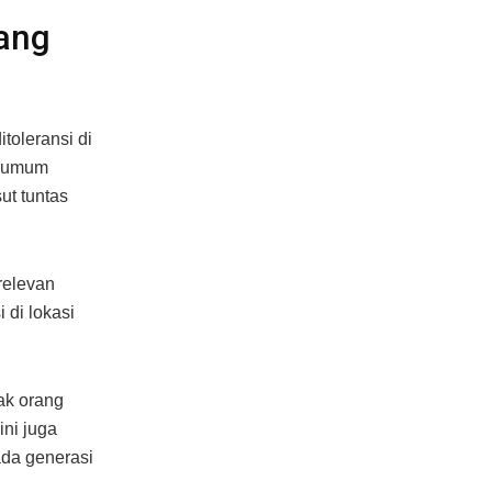
ang
toleransi di
t umum
ut tuntas
relevan
 di lokasi
ak orang
ini juga
ada generasi