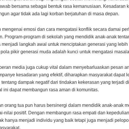
awab bersama sebagai bentuk rasa kemanusiaan. Kesadaran kol
ngun agar tidak ada lagi korban berjatuhan di masa depan.
 mengenai emosi dan cara mengatasi konflik secara damai per
an. Program-program di sekolah yang mendidik anak-anak tentan
sa menjadi langkah awal untuk menciptakan generasi yang lebih 
ola pikir generasi muda adalah kunci untuk mengatasi masalah
, peran media juga cukup vital dalam menyebarluaskan pesan an
mpanye kesadaran yang efektif, diharapkan masyarakat dapat l
entang dampak negatif dari tindakan kekerasan yang terjadi di
l ini dapat membangun rasa aman di komunitas.
n orang tua pun harus bersinergi dalam mendidik anak-anak m
lai-nilai positif. Dengan membangun rasa empati dan kepedulia
ak hanya menjadi individu yang baik tetapi juga menjadi pelop
masyarakat.