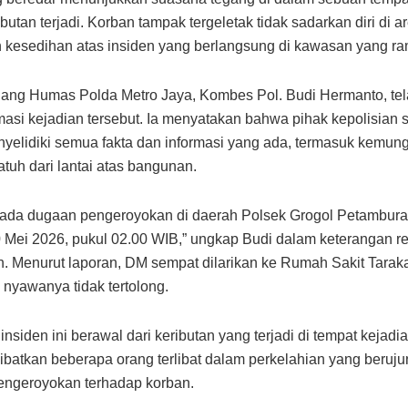
butan terjadi. Korban tampak tergeletak tidak sadarkan diri di ar
esedihan atas insiden yang berlangsung di kawasan yang ram
ang Humas Polda Metro Jaya, Kombes Pol. Budi Hermanto, te
asi kejadian tersebut. Ia menyatakan bahwa pihak kepolisian s
yelidiki semua fakta dan informasi yang ada, termasuk kemun
atuh dari lantai atas bangunan.
 ada dugaan pengeroyokan di daerah Polsek Grogol Petambur
 Mei 2026, pukul 02.00 WIB,” ungkap Budi dalam keterangan r
n. Menurut laporan, DM sempat dilarikan ke Rumah Sakit Tara
nyawanya tidak tertolong.
nsiden ini berawal dari keributan yang terjadi di tempat kejadi
ibatkan beberapa orang terlibat dalam perkelahian yang beruj
engeroyokan terhadap korban.