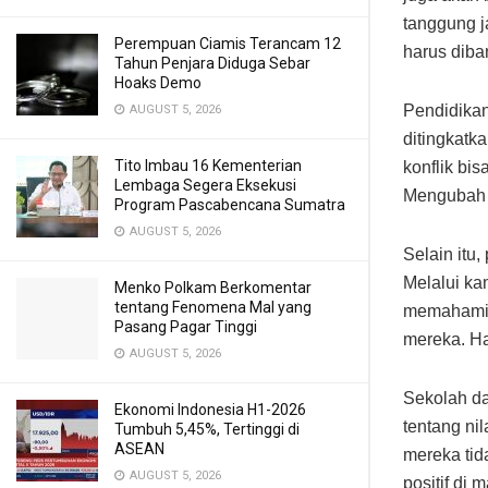
tanggung j
Perempuan Ciamis Terancam 12
harus diba
Tahun Penjara Diduga Sebar
Hoaks Demo
Pendidikan
AUGUST 5, 2026
ditingkatk
Tito Imbau 16 Kementerian
konflik bi
Lembaga Segera Eksekusi
Mengubah p
Program Pascabencana Sumatra
AUGUST 5, 2026
Selain itu
Melalui ka
Menko Polkam Berkomentar
tentang Fenomena Mal yang
memahami t
Pasang Pagar Tinggi
mereka. Ha
AUGUST 5, 2026
Sekolah da
Ekonomi Indonesia H1-2026
tentang ni
Tumbuh 5,45%, Tertinggi di
ASEAN
mereka tid
AUGUST 5, 2026
positif di 