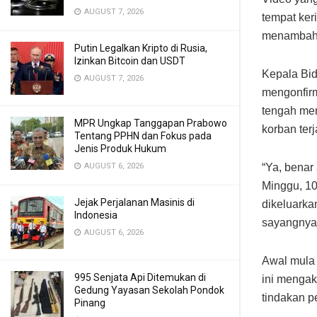
AUGUST 7, 2026
tempat keri
menambah k
Putin Legalkan Kripto di Rusia,
Izinkan Bitcoin dan USDT
Kepala Bid
AUGUST 7, 2026
mengonfirm
tengah men
MPR Ungkap Tanggapan Prabowo
korban terj
Tentang PPHN dan Fokus pada
Jenis Produk Hukum
AUGUST 6, 2026
“Ya, benar
Minggu, 10
Jejak Perjalanan Masinis di
dikeluarka
Indonesia
sayangnya 
AUGUST 6, 2026
Awal mula i
995 Senjata Api Ditemukan di
ini mengak
Gedung Yayasan Sekolah Pondok
tindakan p
Pinang