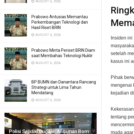
AUGUST 6, 2026
Ringk
Prabowo Antusias Memantau
Mema
Perkembangan Teknologi dan
Hasil Riset BRIN
AUGUST 6, 2026
Insiden in
masyaraka
Prabowo Minta Periset BRIN Diam
setelah me
saat Membahas Teknologi Nuklir
kasus ini 
AUGUST 6, 2026
Pihak berw
BP BUMN dan Danantara Rancang
mengenai k
Strategi untuk Lima Tahun
Mendatang
kejadian d
AUGUST 6, 2026
Kekerasan 
tentang pe
mencermink
Polisi Selidiki Dugaan Ancaman Bom
muda agar 