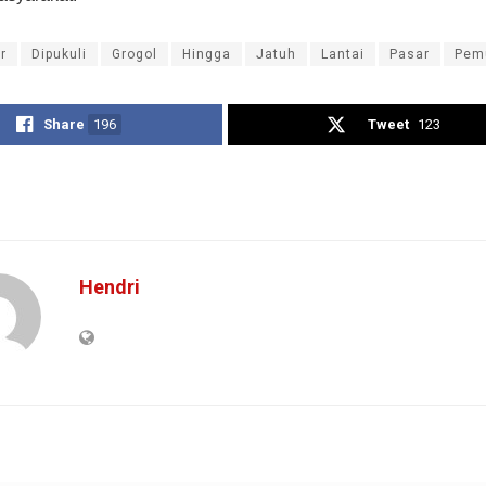
r
Dipukuli
Grogol
Hingga
Jatuh
Lantai
Pasar
Pem
Share
196
Tweet
123
Hendri