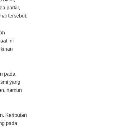
ea parkir,
ai tersebut.
lah
aat ini
gkinan
an pada
esmi yang
kan, namun
an. Keributan
ung pada