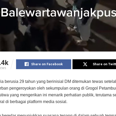
.4k
Share on Facebook
Share on Twit
IEWS
ia berusia 29 tahun yang berinisial DM ditemukan tewas setela
rban pengeroyokan oleh sekumpulan orang di Grogol Petambur
istiwa yang mengerikan ini menarik perhatian publik, terutama s
ral di berbagai platform media sosial.
 beredar menunjukkan suasana tegang di dalam sebuah tempat 