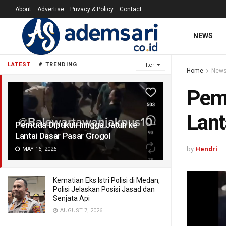
About
Advertise
Privacy & Policy
Contact
NEWS
LATEST
TRENDING
Filter
Home
New
Pemu
Lant
Pemuda Dipukuli hingga Jatuh ke
Lantai Dasar Pasar Grogol
by
Hendri
MAY 16, 2026
Kematian Eks Istri Polisi di Medan,
Polisi Jelaskan Posisi Jasad dan
Senjata Api
AUGUST 7, 2026