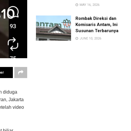
MAY 16, 2026
Rombak Direksi dan
Komisaris Antam, Ini
Susunan Terbarunya
JUNE 10, 2026
ter
h diduga
an, Jakarta
etelah video
biliar,