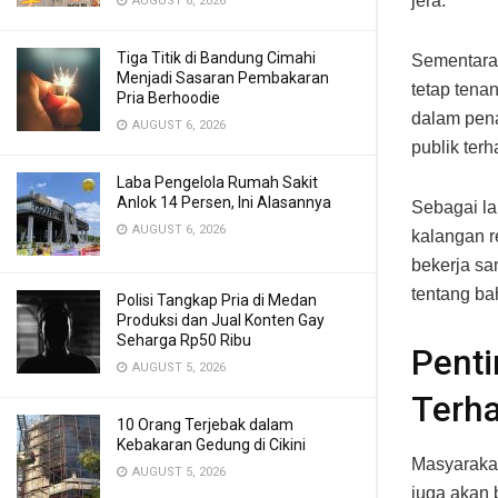
jera.
AUGUST 6, 2026
Tiga Titik di Bandung Cimahi
Sementara 
Menjadi Sasaran Pembakaran
tetap tena
Pria Berhoodie
dalam pen
AUGUST 6, 2026
publik ter
Laba Pengelola Rumah Sakit
Anlok 14 Persen, Ini Alasannya
Sebagai la
AUGUST 6, 2026
kalangan r
bekerja s
tentang ba
Polisi Tangkap Pria di Medan
Produksi dan Jual Konten Gay
Seharga Rp50 Ribu
Pent
AUGUST 5, 2026
Terh
10 Orang Terjebak dalam
Kebakaran Gedung di Cikini
Masyarakat
AUGUST 5, 2026
juga akan 