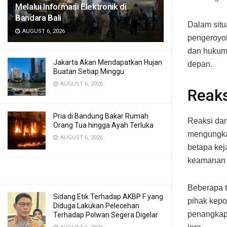
Melalui Informasi Elektronik di
Bandara Bali
Dalam situ
AUGUST 6, 2026
pengeroyoka
dan hukum 
Jakarta Akan Mendapatkan Hujan
depan.
Buatan Setiap Minggu
AUGUST 6, 2026
Reaks
Pria di Bandung Bakar Rumah
Reaksi dar
Orang Tua hingga Ayah Terluka
mengungkap
AUGUST 6, 2026
betapa kej
keamanan 
Beberapa t
Sidang Etik Terhadap AKBP F yang
pihak kepo
Diduga Lakukan Pelecehan
penangkapa
Terhadap Polwan Segera Digelar