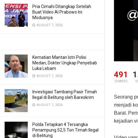
Pria Cimahi Ditangkap Setelah
Buat Video AI Prabowo Ini
Modusnya
AUGUST 7, 2026
Kematian Mantan Istri Polisi
Medan, Dokter Ungkap Penyebab
Luka Lebam
491
1
AUGUST 7, 2026
SHARES
V
Investigasi Tambang Pasir Timah
Seorang pr
Ilegal di Belitung oleh Bareskrim
menjadi ko
AUGUST 7, 2026
Barat. Per
kejadian vi
Polda Tetapkan 4 Tersangka
Penampung 52,5 Ton Timah Ilegal
di Belitung
Video yang