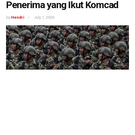
Penerima yang Ikut Komcad
by
Hendri
July 1, 2026
492
SHARES
Menteri Imigrasi dan Pemasyarakatan, Agus Andrianto,
mengungkapkan bahwa Presiden Prabowo Subianto
sedang mempersiapkan pemberian amnesti bagi warga